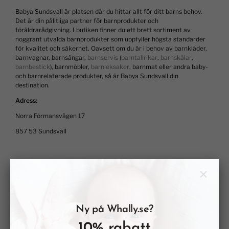
Babya Sundsvall är platsen där du hittar allt för ditt barns behov.
Det är din pålitliga partner för barnprodukter och
föräldrarådgivning. I butiken finner du ett brett sortiment av
noggrant utvalda barnprodukter som uppfyller högsta standarder
för kvalitet och säkerhet. Oavsett om du är i behov av barnkläder,
barnvagnar, barnsängar,
barnservis
(
barntallrikar
,
barnskålar
,
barnbestick
), barnmöbler,
barnleksaker
, barnmat eller andra baby-
och barnrelaterade produkter, så är Babya Sundsvall din
destination.
Adress:
Norra Förmansvägen 17
857 53 Sundsvall
Ny på Whally.se?
10% rabatt