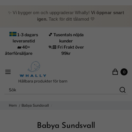
✨ Vi bygger om och uppgraderar Whally!
Vi öppnar snart
igen.
Tack för ditt tålamod 💛
1-3 dagars
💕 Tusentals nöjda
leveranstid
kunder
🐋 40+
🏃🏻 Fri Frakt över
återförsäljare
99kr
0
Hållbara produkter för barn
Hem
Babya Sundsvall
Babya Sundsvall