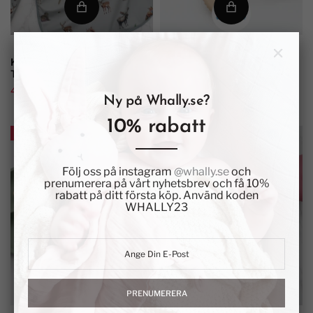
KOMBO: MIO + HERMINE +
Barnservis Kombo: TINDRA +
TEDDY
TEDDY...
402 kr
447 kr
348 kr
387 kr
Ny på Whally.se?
10% rabatt
KAMPANJ
KAMPANJ
Följ oss på instagram
@whally.se
och
prenumerera på vårt nyhetsbrev och få 10%
rabatt på ditt första köp. Använd koden
WHALLY23
PRENUMERERA