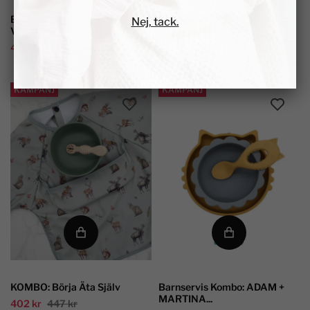
Barnservis Kombo: ELIN +
KOMBO: VILMA + MATILDA +
Nej, tack.
VILMA +...
ASLAN +...
446 kr
496 kr
554 kr
616 kr
KAMPANJ
KAMPANJ
KOMBO: Börja Äta Själv
Barnservis Kombo: ADAM +
MARTINA...
402 kr
447 kr