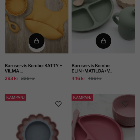
Barnservis Kombo: KATTY +
Barnservis Kombo:
VILMA ...
ELIN+MATILDA+V...
293 kr
326 kr
446 kr
496 kr
KAMPANJ
KAMPANJ