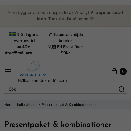
✨ Vi bygger om och uppgraderar Whally!
Vi öppnar snart
igen.
Tack för ditt tålamod 💛
1-3 dagars
💕 Tusentals nöjda
leveranstid
kunder
🐋 40+
🏃🏻 Fri Frakt över
återförsäljare
99kr
0
Hållbara produkter för barn
Hem
Kollektioner
Presentpaket & Kombinationer
Presentpaket & kombinationer