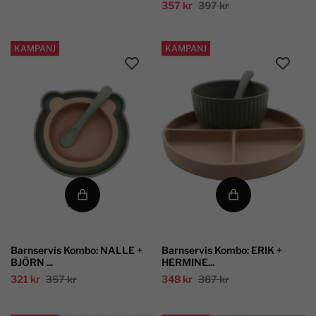
357 kr
397 kr
KAMPANJ
KAMPANJ
Barnservis Kombo: NALLE +
Barnservis Kombo: ERIK +
BJÖRN ...
HERMINE...
321 kr
357 kr
348 kr
387 kr