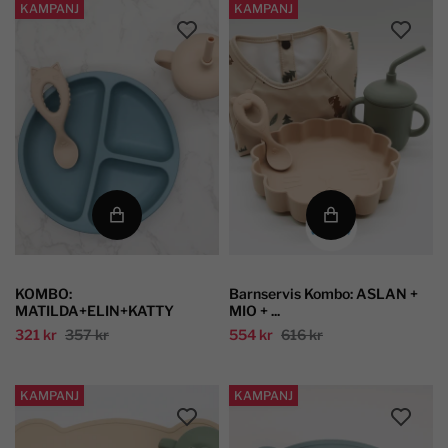
KAMPANJ
KAMPANJ
KOMBO:
Barnservis Kombo: ASLAN +
MATILDA+ELIN+KATTY
MIO + ...
321 kr
357 kr
554 kr
616 kr
KAMPANJ
KAMPANJ