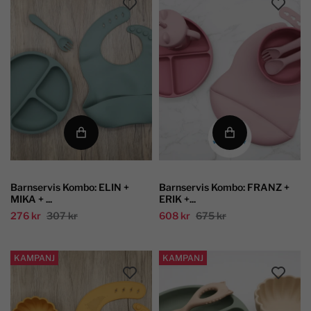
Barnservis Kombo: ELIN +
Barnservis Kombo: FRANZ +
MIKA + ...
ERIK +...
276 kr
307 kr
608 kr
675 kr
KAMPANJ
KAMPANJ