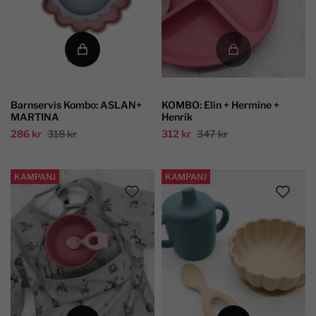
Barnservis Kombo: ASLAN+
KOMBO: Elin + Hermine +
MARTINA
Henrik
286 kr
318 kr
312 kr
347 kr
KAMPANJ
KAMPANJ