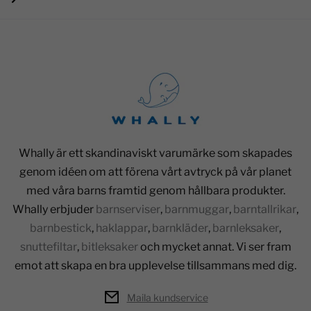
Whally är ett skandinaviskt varumärke som skapades
genom idéen om att förena vårt avtryck på vår planet
med våra barns framtid genom hållbara produkter.
Whally erbjuder
barnserviser
,
barnmuggar
,
barntallrikar
,
barnbestick
,
haklappar
,
barnkläder
,
barnleksaker
,
snuttefiltar
,
bitleksaker
och mycket annat. Vi ser fram
emot att skapa en bra upplevelse tillsammans med dig.
Maila kundservice