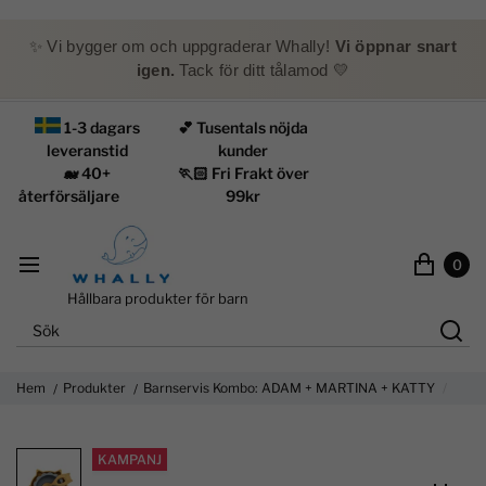
✨ Vi bygger om och uppgraderar Whally!
Vi öppnar snart
igen.
Tack för ditt tålamod 💛
1-3 dagars
💕 Tusentals nöjda
leveranstid
kunder
🐋 40+
🏃🏻 Fri Frakt över
återförsäljare
99kr
0
Hållbara produkter för barn
Hem
Produkter
Barnservis Kombo: ADAM + MARTINA + KATTY
KAMPANJ