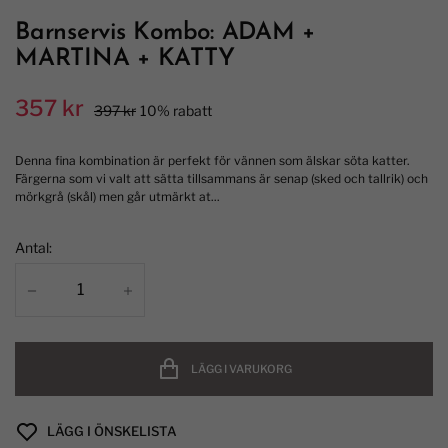
Barnservis Kombo: ADAM +
MARTINA + KATTY
357 kr
397 kr
10% rabatt
Denna fina kombination är perfekt för vännen som älskar söta katter.
Färgerna som vi valt att sätta tillsammans är senap (sked och tallrik) och
mörkgrå (skål) men går utmärkt at...
Antal:
LÄGG I VARUKORG
LÄGG I ÖNSKELISTA