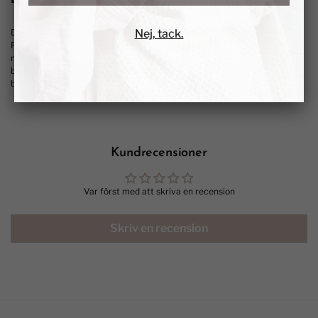
Denna fina kombination är perfekt för vännen som älskar söta katter.
Nej, tack.
Färgerna som vi valt att sätta tillsammans är senap (sked och tallrik) och
mörkgrå (skål) men går utmärkt att mixa och matcha som man vill. Går
bra att lägga till presentinslagning för att få hem ett färdigt paket att ge
bort om så önskas.
Kundrecensioner
Var först med att skriva en recension
Skriv en recension