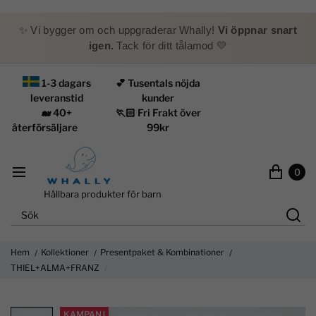
✨ Vi bygger om och uppgraderar Whally!
Vi öppnar snart
igen.
Tack för ditt tålamod 💛
1-3 dagars
💕 Tusentals nöjda
leveranstid
kunder
🐋 40+
🏃🏻 Fri Frakt över
återförsäljare
99kr
0
Hållbara produkter för barn
Hem
Kollektioner
Presentpaket & Kombinationer
THIEL+ALMA+FRANZ
KAMPANJ