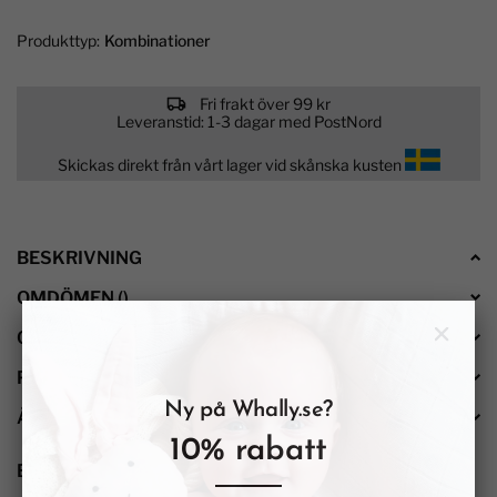
Produkttyp:
Kombinationer
Fri frakt över 99 kr
Leveranstid: 1-3 dagar med PostNord
Skickas direkt från vårt lager vid skånska kusten
BESKRIVNING
OMDÖMEN
(
)
OM WHALLY
PRODUKTSÄKERHET
Ny på Whally.se?
ÅTERFÖRSÄLJARE
10% rabatt
BESKRIVNING