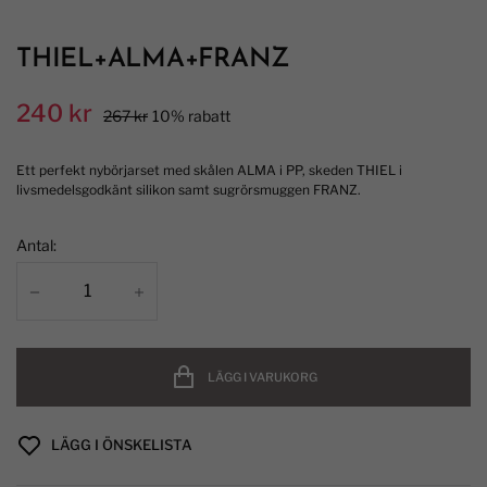
THIEL+ALMA+FRANZ
240 kr
267 kr
10% rabatt
Ett perfekt nybörjarset med skålen ALMA i PP, skeden THIEL i
livsmedelsgodkänt silikon samt sugrörsmuggen FRANZ.
Antal:
LÄGG I VARUKORG
LÄGG I ÖNSKELISTA