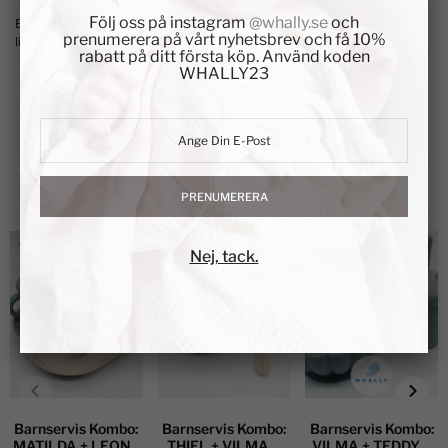
Följ oss på instagram
@whally.se
och
Ett perfekt nybörjarset med skålen ALMA i PP, skeden THIEL i
prenumerera på vårt nyhetsbrev och få 10%
livsmedelsgodkänt silikon samt sugrörsmuggen FRANZ.
rabatt på ditt första köp. Använd koden
WHALLY23
Produkter som andra gillar
PRENUMERERA
Nej, tack.
Barnservis Kombo:
Barnservis Kombo:
Barnservis Kombo:
MATILDA + LEON...
THIEL + VILMA ...
VILMA + TEDDY ...