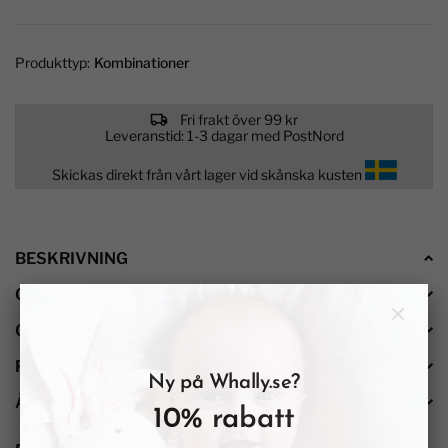
Produkttyp:
Kombinationer
Fri frakt över 99 kr
Leveranstid: 1-3 dagar med PostNord
Skickas direkt från vårt lager vid skånska kusten
BESKRIVNING
OMDÖMEN
(
)
OM WHALLY
PRODUKTSÄKERHET
Ny på Whally.se?
ÅTERFÖRSÄLJARE
10% rabatt