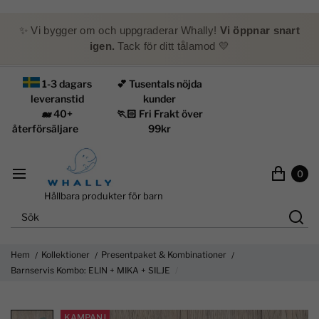
✨ Vi bygger om och uppgraderar Whally!
Vi öppnar snart
igen.
Tack för ditt tålamod 💛
1-3 dagars
💕 Tusentals nöjda
leveranstid
kunder
🐋 40+
🏃🏻 Fri Frakt över
återförsäljare
99kr
0
Hållbara produkter för barn
Hem
Kollektioner
Presentpaket & Kombinationer
Barnservis Kombo: ELIN + MIKA + SILJE
KAMPANJ