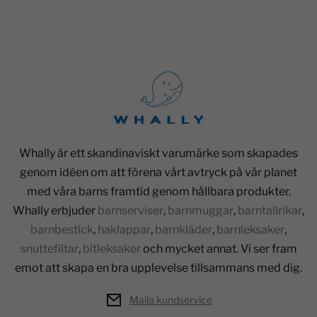
Whally är ett skandinaviskt varumärke som skapades
genom idéen om att förena vårt avtryck på vår planet
med våra barns framtid genom hållbara produkter.
Whally erbjuder
barnserviser
,
barnmuggar
,
barntallrikar
,
barnbestick
,
haklappar
,
barnkläder
,
barnleksaker
,
snuttefiltar
,
bitleksaker
och mycket annat. Vi ser fram
emot att skapa en bra upplevelse tillsammans med dig.
Maila kundservice