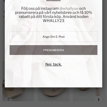
BESKRIVNING
Följ oss på instagram
@whally.se
och
Vacker kombination av den tredelade tallriken ELIN, haklappen MIKA
prenumerera på vårt nyhetsbrev och få 10%
och barngaffeln SILJE.
rabatt på ditt första köp. Använd koden
WHALLY23
PRENUMERERA
Produkter som andra gillar
Nej, tack.