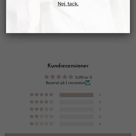
Nej, tack.
Kundrecensioner
5.00 av 5
Baserat på 1 recension
1
0
0
0
0