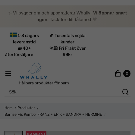
✨ Vi bygger om och uppgraderar Whally!
Vi öppnar snart
igen.
Tack för ditt tålamod 💛
1-3 dagars
💕 Tusentals nöjda
leveranstid
kunder
🐋 40+
🏃🏻 Fri Frakt över
återförsäljare
99kr
0
Hållbara produkter för barn
Hem
Produkter
Barnservis Kombo: FRANZ + ERIK + SANDRA + HERMINE
KAMPANJ