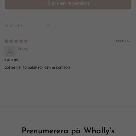
Skriv en recension
Sort by
19/10/2022
Lisbeth
älskade
dottern är försälakad i denna kombon
Prenumerera på Whally's