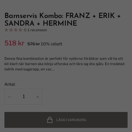
Barnservis Kombo: FRANZ + ERIK +
SANDRA + HERMINE
1 recension
518 kr
576 kr
10% rabatt
Denna fina kombination är perfekt för nyblivna föräldrar som vill ha ett
kit klart när barnen ska börja utforska och lära sig äta själv. En tredelad
tallrik med sugpropp, en vac...
Antal:
LÄGG I VARUKORG