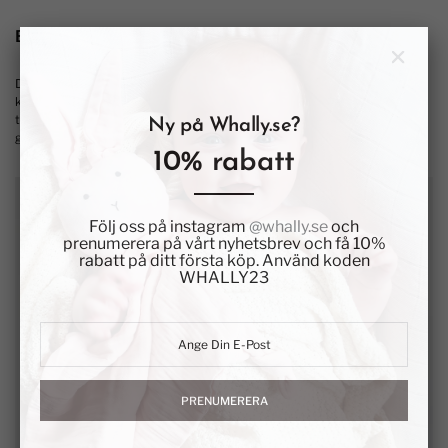
BESKRIVNING
Denna fina kombination är perfekt för nyblivna föräldrar som vill ha ett
kit klart när barnen ska börja utforska och lära sig äta själv. En tredelad
tallrik med sugpropp, en vacker skål med sugpropp, behagliga och
Ny på Whally.se?
greppvänliga barnbestick samt sugrörsmuggen FRANZ.
10% rabatt
Följ oss på instagram
@whally.se
och
prenumerera på vårt nyhetsbrev och få 10%
rabatt på ditt första köp. Använd koden
WHALLY23
PRENUMERERA