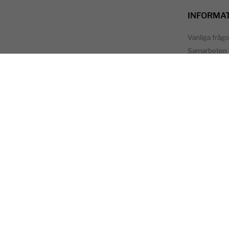
INFORMA
Vanliga frågo
Samarbeten 
Återförsäljar
Produktsäke
yck
Kontakta os
Köpvillkor
r
,
Om Whally.s
ar
,
Integritetspo
er
Inspiration 
n