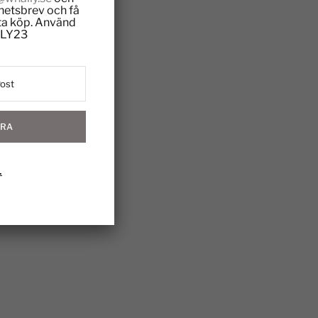
hetsbrev och få
sta köp. Använd
LY23
RA
.