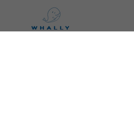
Whally är ett skandinaviskt varumärke som
skapades genom idéen om att förena vårt avtr
på vår planet med våra barns framtid genom
hållbara produkter. Whally erbjuder
barnservise
barnmuggar
,
barntallrikar
,
barnbestick
,
haklapp
barnkläder
,
barnleksaker
,
snuttefiltar
,
bitleksak
och mycket annat. Vi ser fram emot att skapa e
bra upplevelse tillsammans med dig.
Maila kundservice