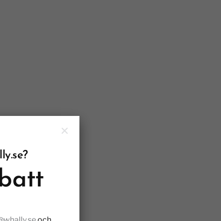
ly.se?
batt
@whally.se
och