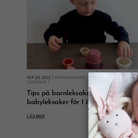
SEP 20, 2022
|
BARNLEKSAKER
|
BEBISLEKSAKER
|
LEKSAKER
|
Tips på barnleksaker och
babyleksaker för 1 åri...
LÄS MER