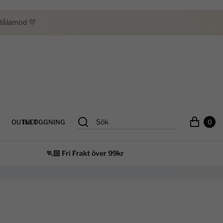
 tålamod 💛
INLOGGNING
OUTLET
0
🏃🏻 Fri Frakt över 99kr