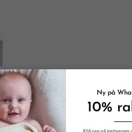
Ny på Whal
10% ra
Följ oss på instagram