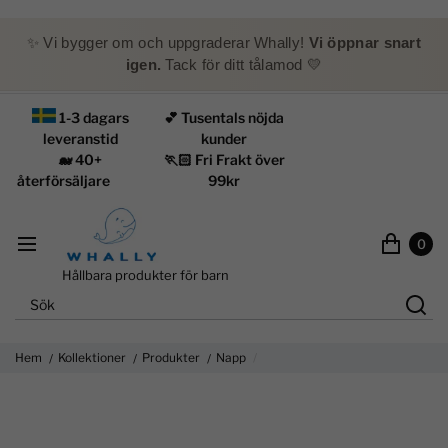
✨ Vi bygger om och uppgraderar Whally!
Vi öppnar snart
igen.
Tack för ditt tålamod 💛
1-3 dagars
💕 Tusentals nöjda
leveranstid
kunder
🐋 40+
🏃🏻 Fri Frakt över
återförsäljare
99kr
0
Hållbara produkter för barn
Hem
Kollektioner
Produkter
Napp