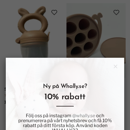
Ny på Whally.se?
Smaknappen CLAES I Silikon
Smakportionsformen AGNES
Till Sm...
10% rabatt
1 recension
139 kr
139 kr
Följ oss på instagram
@whally.se
och
prenumerera på vårt nyhetsbrev och få 10%
rabatt på ditt första köp. Använd koden