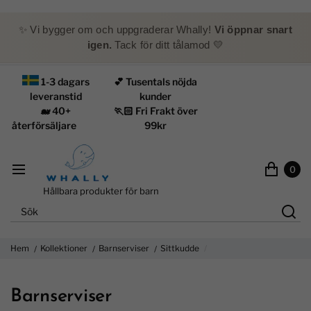
✨ Vi bygger om och uppgraderar Whally!
Vi öppnar snart
igen.
Tack för ditt tålamod 💛
1-3 dagars
💕 Tusentals nöjda
leveranstid
kunder
🐋 40+
🏃🏻 Fri Frakt över
återförsäljare
99kr
0
Hållbara produkter för barn
Hem
Kollektioner
Barnserviser
Sittkudde
Barnserviser