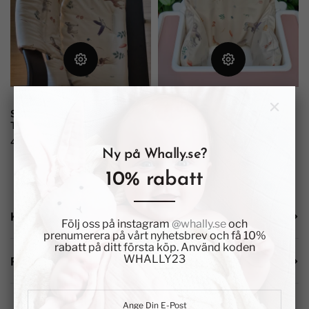
Sittkudden LIA Till Stokke
Sittkudden AMALIA För IKEA
Tripp...
Antilop
449 kr
299 kr
Ny på Whally.se?
10% rabatt
KATEGORIER
Följ oss på instagram
@whally.se
och
prenumerera på vårt nyhetsbrev och få 10%
rabatt på ditt första köp. Använd koden
WHALLY23
PRISFILTER