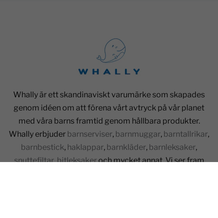
Whally är ett skandinaviskt varumärke som skapades
genom idéen om att förena vårt avtryck på vår planet
med våra barns framtid genom hållbara produkter.
Whally erbjuder
barnserviser
,
barnmuggar
,
barntallrikar
,
barnbestick
,
haklappar
,
barnkläder
,
barnleksaker
,
snuttefiltar
,
bitleksaker
och mycket annat. Vi ser fram
emot att skapa en bra upplevelse tillsammans med dig.
Maila kundservice