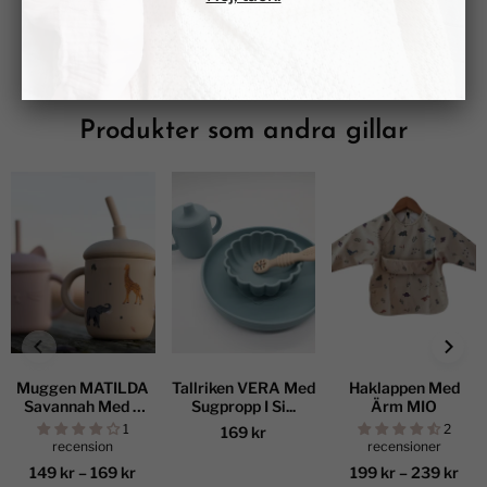
Produkter som andra gillar
Muggen MATILDA
Tallriken VERA Med
Haklappen Med
Savannah Med 2
Sugpropp I Si...
Ärm MIO
Su...
1
2
169 kr
recension
recensioner
149 kr
–
169 kr
199 kr
–
239 kr