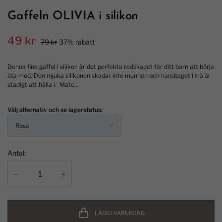
Gaffeln OLIVIA i silikon
49 kr
79 kr
37% rabatt
Denna fina gaffel i silikon är det perfekta redskapet för ditt barn att börja
äta med. Den mjuka silikonen skadar inte munnen och handtaget i trä är
stadigt att hålla i. Mate...
Välj alternativ och se lagerstatus:
Antal:
LÄGG I VARUKORG