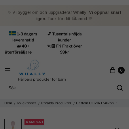
✨ Vi bygger om och uppgraderar Whally!
Vi öppnar snart
igen.
Tack för ditt tålamod 💛
1-3 dagars
💕 Tusentals nöjda
leveranstid
kunder
🐋 40+
🏃🏻 Fri Frakt över
återförsäljare
99kr
0
Hållbara produkter för barn
Hem
Kollektioner
Utvalda Produkter
Gaffeln OLIVIA I Silikon
KAMPANJ