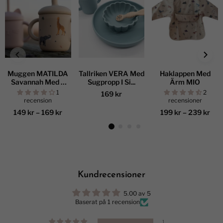
Muggen MATILDA
Tallriken VERA Med
Haklappen Med
Savannah Med 2
Sugpropp I Si...
Ärm MIO
Su...
1
2
169 kr
recension
recensioner
149 kr
–
169 kr
199 kr
–
239 kr
Kundrecensioner
5.00 av 5
Baserat på 1 recension
1