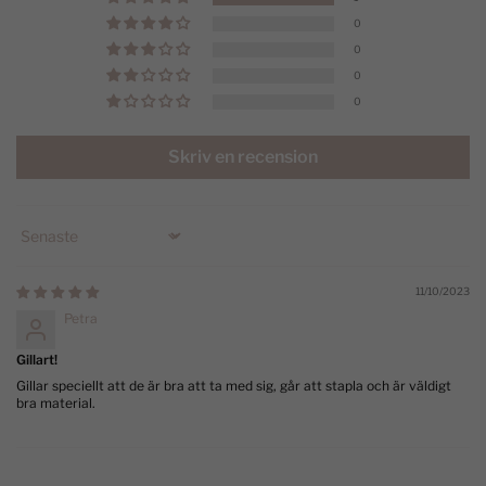
0
0
0
0
Skriv en recension
Sort by
11/10/2023
Petra
Gillart!
Gillar speciellt att de är bra att ta med sig, går att stapla och är väldigt
bra material.