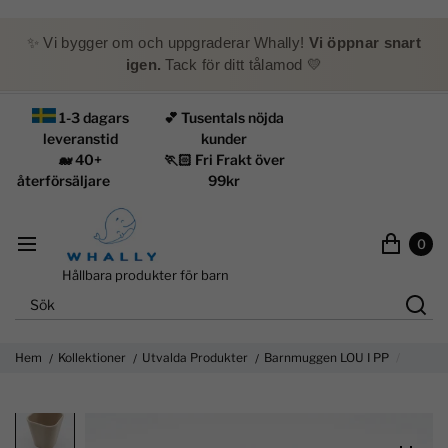
✨ Vi bygger om och uppgraderar Whally!
Vi öppnar snart
igen.
Tack för ditt tålamod 💛
1-3 dagars
💕 Tusentals nöjda
leveranstid
kunder
🐋 40+
🏃🏻 Fri Frakt över
återförsäljare
99kr
0
Hållbara produkter för barn
Hem
Kollektioner
Utvalda Produkter
Barnmuggen LOU I PP