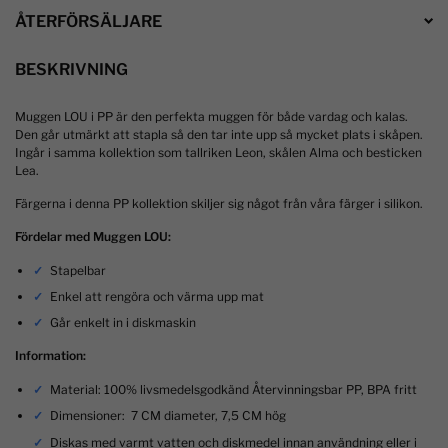
ÅTERFÖRSÄLJARE
BESKRIVNING
Muggen LOU i PP är den perfekta muggen för både vardag och kalas.
Den går utmärkt att stapla så den tar inte upp så mycket plats i skåpen.
Ingår i samma kollektion som tallriken Leon, skålen Alma och besticken
Lea.
Färgerna i denna PP kollektion skiljer sig något från våra färger i silikon.
Fördelar med Muggen LOU:
Stapelbar
Enkel att rengöra och värma upp mat
Går enkelt in i diskmaskin
Information:
Material: 100% livsmedelsgodkänd Återvinningsbar PP, BPA fritt
Dimensioner:
7 CM diameter, 7,5 CM hög
Diskas med varmt vatten och diskmedel innan användning eller i