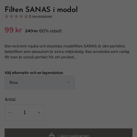
Filten SANAS i modal
2 recensioner
99 kr
249 kr
60% rabatt
Den extremt mjuka och elastiska modalfilten SANAS är den perfekta
bebisfilten som dessutom är extra miljövänlig. Kan användas som vanlig
filt men är också perfekt för att använd...
Välj alternativ och se lagerstatus:
Antal:
LÄGG I VARUKORG