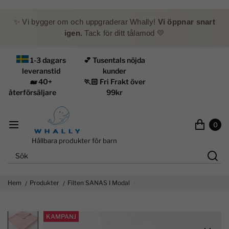
✨ Vi bygger om och uppgraderar Whally!
Vi öppnar snart
igen.
Tack för ditt tålamod 💛
1-3 dagars
💕 Tusentals nöjda
leveranstid
kunder
🐋 40+
🏃🏻 Fri Frakt över
återförsäljare
99kr
0
Hållbara produkter för barn
Hem
Produkter
Filten SANAS I Modal
KAMPANJ