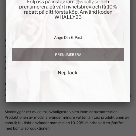
Följ oss på instagram
@whally.se
och
prenumerera på vårt nyhetsbrev och få 10%
rabatt på ditt första köp. Använd koden
WHALLY23
Modaltygets många fördelar
Modal är ett miljövänligt tyg med många bra egenskaper och fördelar.
PRENUMERERA
Modal är ett otroligt mjukt tyg, vilket gör det behagligt mot huden.
Dessutom är det ett tyg som andas och även är snabbtorkande. Det är
även ett hållbart tyg - modal behåller färgen bra vid tvätt, samtidigt som
Nej, tack.
det inte har tendenser till att mista formen eller krympa.
Modal det miljövänliga valet
Modal är ett självklart val om du vill välja en filt som är miljövänlig.
Modaltyg är ett naturmaterial vilket gör att det är skonsamt jämfört med
produktion av kemiskt framställda tyger.
Modaltyg är ett av de miljövänligaste valen inom naturmaterialen.
Produktionen av modal använder mindre vatten än t.ex produktionen av
bomull; faktiskt använder man mellan 10-20% mindre vatten jämfört
med bomullsproduktionen.