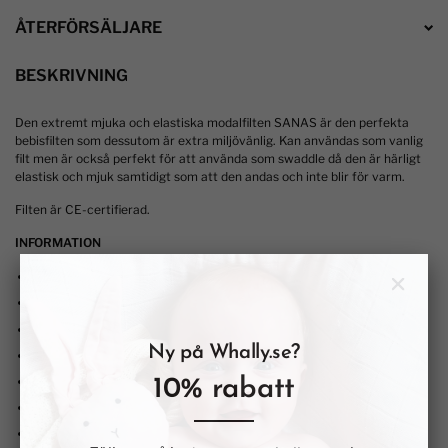
ÅTERFÖRSÄLJARE
BESKRIVNING
Den extremt mjuka och elastiska modalfilten SANAS är den perfekta
bebisfilten som dessutom är extra miljövänlig. Kan användas som vanlig
filt men är också perfekt för att använda som swaddle då den är härligt
elastisk och mjuk samtidigt som att den andas och inte blir för varm.
Filten är CE-certifierad.
INFORMATION
100%
modal
120 * 120 CM
Rekommenderad ålder: 0-5 år
Ny på Whally.se?
CE-certifierad
OKOTEX-100 CLASS1
10% rabatt
Tvättas i 30 grader och hängtorkas
Ansvarsfullt tillverkade enligt
BSCI code of conduct