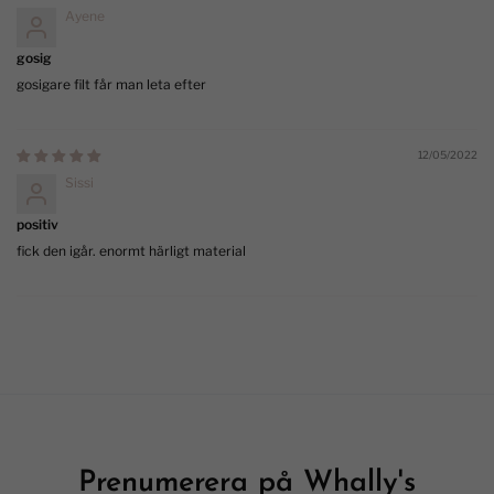
Ayene
gosig
gosigare filt får man leta efter
12/05/2022
Sissi
positiv
fick den igår. enormt härligt material
Prenumerera på Whally's