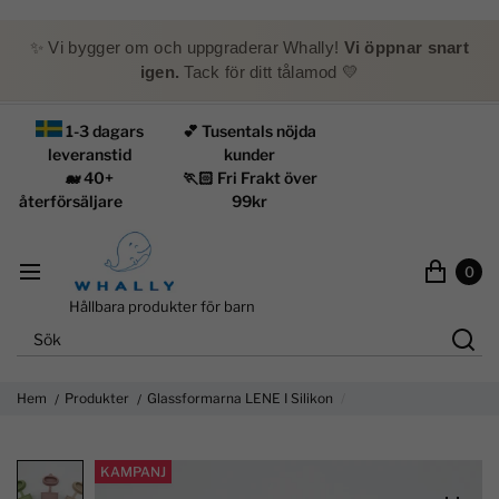
✨ Vi bygger om och uppgraderar Whally!
Vi öppnar snart
igen.
Tack för ditt tålamod 💛
1-3 dagars
💕 Tusentals nöjda
leveranstid
kunder
🐋 40+
🏃🏻 Fri Frakt över
återförsäljare
99kr
0
Hållbara produkter för barn
Hem
Produkter
Glassformarna LENE I Silikon
KAMPANJ