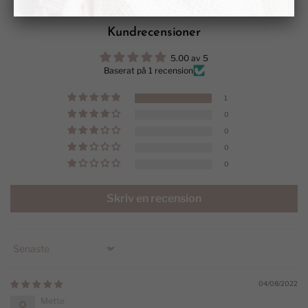
Kundrecensioner
5.00 av 5
Baserat på 1 recension
1
0
0
0
0
Skriv en recension
Sort by
04/08/2022
Mette