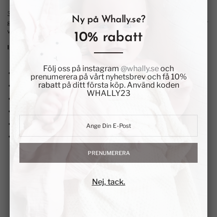
3-pack glassformar i silikon. Perfekta att göra både isglass och
Ny på Whally.se?
gräddglass i. Greppvänlig för små händer men fungerar även utmärkt för
vuxna.
10% rabatt
INFORMATION
Material: 100%
livsmedelsgodkänd
silikon, BPA fritt och fritt från
Följ oss på instagram
@whally.se
och
kemikalier
prenumerera på vårt nyhetsbrev och få 10%
rabatt på ditt första köp. Använd koden
Går ej sönder om den tappas i golvet
WHALLY23
Dimensioner: 15X12X8.6 cm
Diskmaskinssäker
Diskas med diskmedel innan användning
Ansvarsfullt tillverkade enligt
BSCI code of conduct
PRENUMERERA
Nej, tack.