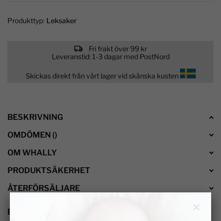
Produkttyp:
Leksaker
Fri frakt över 99 kr
Leveranstid: 1-3 dagar med PostNord
Skickas direkt från vårt lager vid skånska kusten
BESKRIVNING
OMDÖMEN
(
)
OM WHALLY
PRODUKTSÄKERHET
ÅTERFÖRSÄLJARE
BESKRIVNING